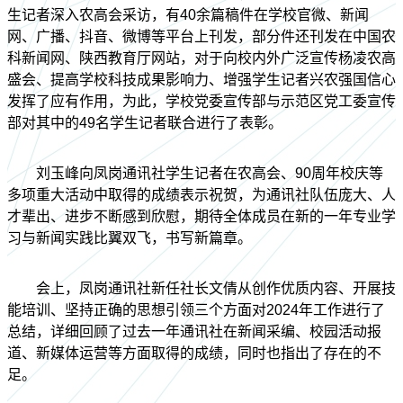
生记者深入农高会采访，有40余篇稿件在学校官微、新闻
网、广播、抖音、微博等平台上刊发，部分件还刊发在中国农
科新闻网、陕西教育厅网站，对于向校内外广泛宣传杨凌农高
盛会、提高学校科技成果影响力、增强学生记者兴农强国信心
发挥了应有作用，为此，学校党委宣传部与示范区党工委宣传
部对其中的49名学生记者联合进行了表彰。
刘玉峰向凤岗通讯社学生记者在农高会、90周年校庆等
多项重大活动中取得的成绩表示祝贺，为通讯社队伍庞大、人
才辈出、进步不断感到欣慰，期待全体成员在新的一年专业学
习与新闻实践比翼双飞，书写新篇章。
会上，凤岗通讯社新任社长文倩从创作优质内容、开展技
能培训、坚持正确的思想引领三个方面对2024年工作进行了
总结，详细回顾了过去一年通讯社在新闻采编、校园活动报
道、新媒体运营等方面取得的成绩，同时也指出了存在的不
足。